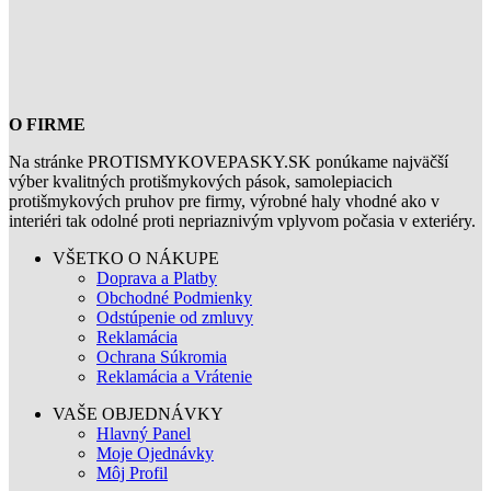
O FIRME
Na stránke PROTISMYKOVEPASKY.SK ponúkame najväčší
výber kvalitných protišmykových pások, samolepiacich
protišmykových pruhov pre firmy, výrobné haly vhodné ako v
interiéri tak odolné proti nepriaznivým vplyvom počasia v exteriéry.
VŠETKO O NÁKUPE
Doprava a Platby
Obchodné Podmienky
Odstúpenie od zmluvy
Reklamácia
Ochrana Súkromia
Reklamácia a Vrátenie
VAŠE OBJEDNÁVKY
Hlavný Panel
Moje Ojednávky
Môj Profil